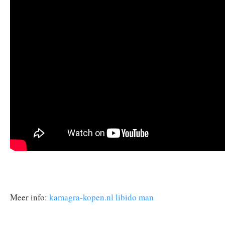
Meer info:
kamagra-kopen.nl libido man